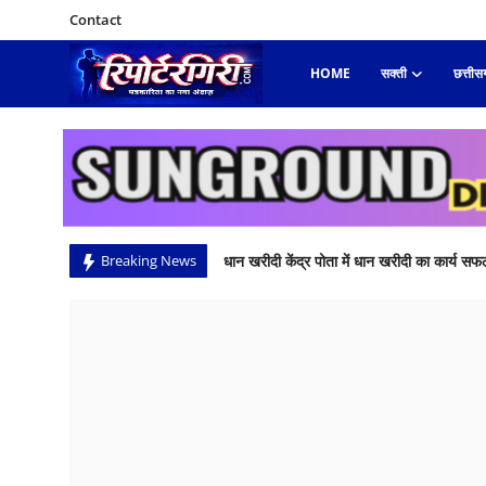
Contact
HOME
सक्ती
छत्तीस
Login
Register
Home
सक्ती
धान खरीदी केंद्र पोता में धान खरीदी का कार्य सफल
Breaking News
Contact
महार्षि दयानंद सरस्वती जयंती: सत्य, समाज और शि
छत्तीसगढ़
मनोरंजन
खेल-कूद